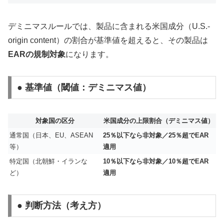
デミニマスルールでは、製品に含まれる米国成分（U.S.-
origin content）の割合が基準値を超えると、その製品は
EARの規制対象
になります。
● 基準値（閾値：デミニマス値）
対象国の区分
米国成分の上限割合（デミニマス値）
通常国（日本、EU、ASEAN
25％以下なら非対象／25％超でEAR
等）
適用
特定国（北朝鮮・イランな
10％以下なら非対象／10％超でEAR
ど）
適用
● 判断方法（考え方）