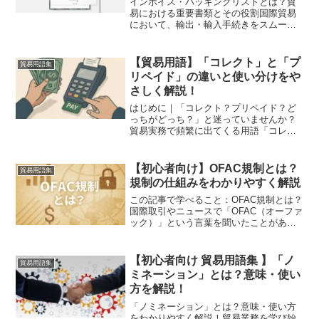
インボイス・パッキングリストとは？貿
易における重要書類とその役割国際貿易
において、輸出・輸入手続きをスムーズ
に進めるためには、必要な書類を正しく
準備することが欠かせません。その中で
も、インボイス（Invoice）とパッキング
【貿易用語】「コレクト」と「プ
貿易用語集
リスト（Pack...
リペイド」の違いと使い分けをや
さしく解説！
はじめに｜「コレクト？プリペイド？ど
っちがどっち？」と迷っていませんか？
貿易実務で頻繁に出てくる用語「コレク
ト（Collect）」と「プリペイド
（Prepaid）」。初めて聞いたとき、こん
なふうに感じませんか？ どっちが輸出者
【初心者向け】OFAC規制とは？
貿易用語集
負担？どっちが...
規制の仕組みをわかりやすく解説
この記事で学べること：OFAC規制とは？
国際取引やニュースで「OFAC（オーファ
ック）」という言葉を聞いたことがあり
ませんか？OFACとは、アメリカが世界に
向けて行う経済制裁を運用する中心機関
で、米国財務省の中にある「外国資産管
【初心者向け 貿易用語集 】「ノ
貿易用語集
理室」を指し...
ミネーション」とは？意味・使い
方を解説！
「ノミネーション」とは？意味・使い方
をわかりやすく解説！貿易業務を学び始