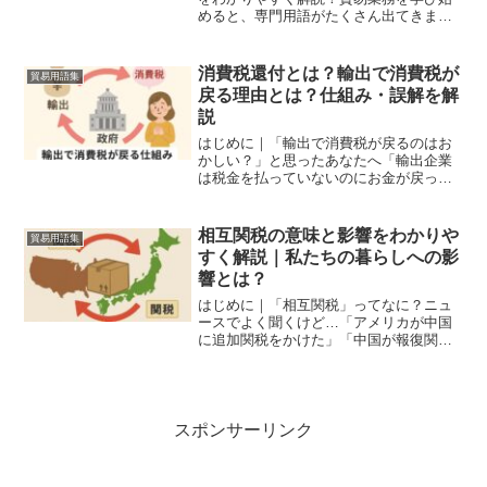
めると、専門用語がたくさん出てきます
よね。その中でも「ノミネーション
（Nomination）」という言葉、聞いたこ
とはあるでしょうか？「なんとなく難し
消費税還付とは？輸出で消費税が
貿易用語集
そう」「英語っぽい...
戻る理由とは？仕組み・誤解を解
説
はじめに｜「輸出で消費税が戻るのはお
かしい？」と思ったあなたへ「輸出企業
は税金を払っていないのにお金が戻って
くるのはおかしい」「なぜ輸出で消費税
が還付されるの？」こうした疑問を持つ
人は少なくありません。SNSでも、「輸
相互関税の意味と影響をわかりや
貿易用語集
出企業だけ得している」...
すく解説｜私たちの暮らしへの影
響とは？
はじめに｜「相互関税」ってなに？ニュ
ースでよく聞くけど…「アメリカが中国
に追加関税をかけた」「中国が報復関税
を発動」──ニュースでこうした言葉を目
にする機会、増えていませんか？これ
は、いわゆる「相互関税」のやりとりを
指しています。本記事では...
スポンサーリンク